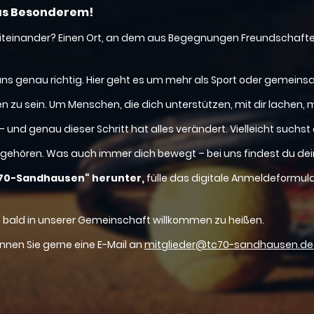
was Besonderem!
s Miteinander? Einen Ort, an dem aus Begegnungen Freundschaft
uns genau richtig. Hier geht es um mehr als Sport oder gemeins
zu sein. Um Menschen, die dich unterstützen, mit dir lachen, 
und genau dieser Schritt hat alles verändert. Vielleicht suchst 
gehören. Was auch immer dich bewegt – bei uns findest du dein
1970-Sandhausen“ herunter,
fülle das digitale Anmeldeformul
h bald in unserer Gemeinschaft willkommen zu heißen.
önnen Sie gerne eine E-Mail an
mitglieder@tc70-sandhausen.d