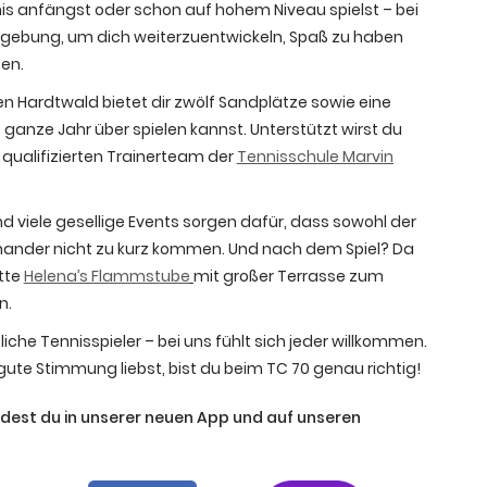
is anfängst oder schon auf hohem Niveau spielst – bei
mgebung, um dich weiterzuentwickeln, Spaß zu haben
ßen.
en Hardtwald bietet dir zwölf Sandplätze sowie eine
ganze Jahr über spielen kannst. Unterstützt wirst du
qualifizierten Trainerteam der
Tennisschule Marvin
d viele gesellige Events sorgen dafür, dass sowohl der
einander nicht zu kurz kommen. Und nach dem Spiel? Da
tte
Helena’s Flammstube
mit großer Terrasse zum
n.
liche Tennisspieler – bei uns fühlt sich jeder willkommen.
te Stimmung liebst, bist du beim TC 70 genau richtig!
ndest du in unserer neuen App und auf unseren