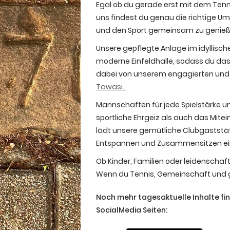
Egal ob du gerade erst mit dem Tenn
uns findest du genau die richtige U
und den Sport gemeinsam zu genie
Unsere gepflegte Anlage im idyllisch
moderne Einfeldhalle, sodass du das 
dabei von unserem engagierten und 
Tawasi.
Mannschaften für jede Spielstärke un
sportliche Ehrgeiz als auch das Mit
lädt unsere gemütliche Clubgaststä
Entspannen und Zusammensitzen ei
Ob Kinder, Familien oder leidenschaft
Wenn du Tennis, Gemeinschaft und gu
Noch mehr tagesaktuelle Inhalte fi
SocialMedia Seiten: